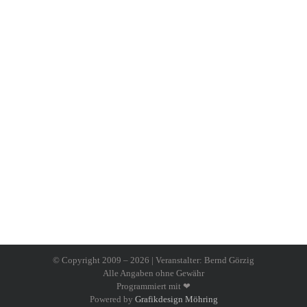
© Copyright 2009 –
2026 | Veranstalter: Bernd Görzig
Alle Angaben ohne Gewähr
Programmiert mit ❤
Powered by
Grafikdesign Möhring