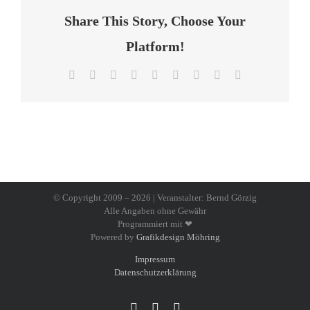
Share This Story, Choose Your
Platform!
Facebook
X
Reddit
LinkedIn
WhatsApp
Tumblr
Pinterest
Vk
E-
Mail
© Copyright 2009 –
2026 | Veranstalter: Bernd Görzig
Alle Angaben ohne Gewähr
Programmiert mit ❤
Powered by
Grafikdesign Möhring
Impressum
Datenschutzerklärung