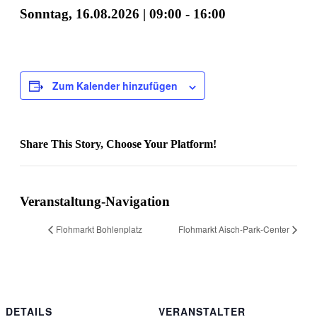
Sonntag, 16.08.2026 | 09:00
-
16:00
Zum Kalender hinzufügen
Share This Story, Choose Your Platform!
Facebook
X
Reddit
LinkedIn
WhatsApp
Tumblr
Pinterest
Vk
E-
Mail
Veranstaltung-Navigation
Flohmarkt Bohlenplatz
Flohmarkt Aisch-Park-Center
DETAILS
VERANSTALTER