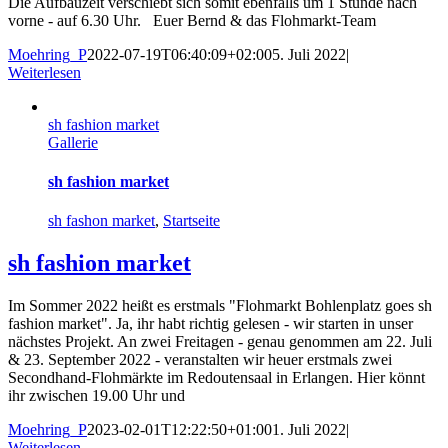
Die Aufbauzeit verschiebt sich somit ebenfalls um 1 Stunde nach
vorne - auf 6.30 Uhr. Euer Bernd & das Flohmarkt-Team
Moehring_P
2022-07-19T06:40:09+02:00
5. Juli 2022
|
Weiterlesen
sh fashion market
Gallerie
sh fashion market
sh fashon market
,
Startseite
sh fashion market
Im Sommer 2022 heißt es erstmals "Flohmarkt Bohlenplatz goes sh
fashion market". Ja, ihr habt richtig gelesen - wir starten in unser
nächstes Projekt. An zwei Freitagen - genau genommen am 22. Juli
& 23. September 2022 - veranstalten wir heuer erstmals zwei
Secondhand-Flohmärkte im Redoutensaal in Erlangen. Hier könnt
ihr zwischen 19.00 Uhr und
Moehring_P
2023-02-01T12:22:50+01:00
1. Juli 2022
|
Weiterlesen