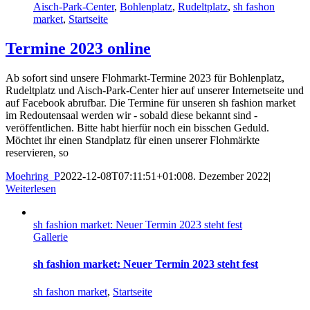
Aisch-Park-Center
,
Bohlenplatz
,
Rudeltplatz
,
sh fashon
market
,
Startseite
Termine 2023 online
Ab sofort sind unsere Flohmarkt-Termine 2023 für Bohlenplatz,
Rudeltplatz und Aisch-Park-Center hier auf unserer Internetseite und
auf Facebook abrufbar. Die Termine für unseren sh fashion market
im Redoutensaal werden wir - sobald diese bekannt sind -
veröffentlichen. Bitte habt hierfür noch ein bisschen Geduld.
Möchtet ihr einen Standplatz für einen unserer Flohmärkte
reservieren, so
Moehring_P
2022-12-08T07:11:51+01:00
8. Dezember 2022
|
Weiterlesen
sh fashion market: Neuer Termin 2023 steht fest
Gallerie
sh fashion market: Neuer Termin 2023 steht fest
sh fashon market
,
Startseite